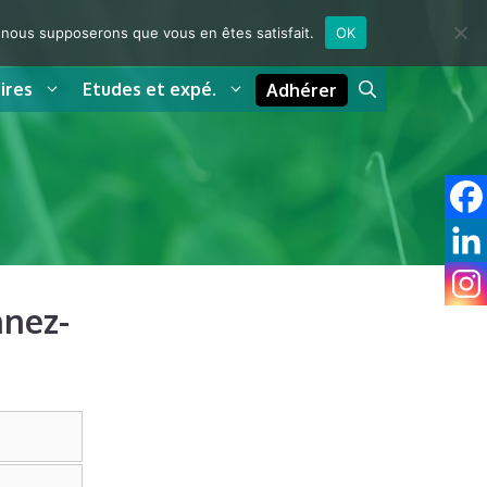
e, nous supposerons que vous en êtes satisfait.
OK
ires
Etudes et expé.
Adhérer
nnez-