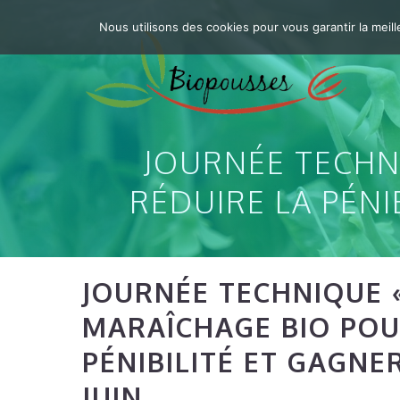
Aller
Nous utilisons des cookies pour vous garantir la meill
au
contenu
JOURNÉE TECHN
RÉDUIRE LA PÉNIB
JOURNÉE TECHNIQUE «
MARAÎCHAGE BIO POU
PÉNIBILITÉ ET GAGNER
JUIN