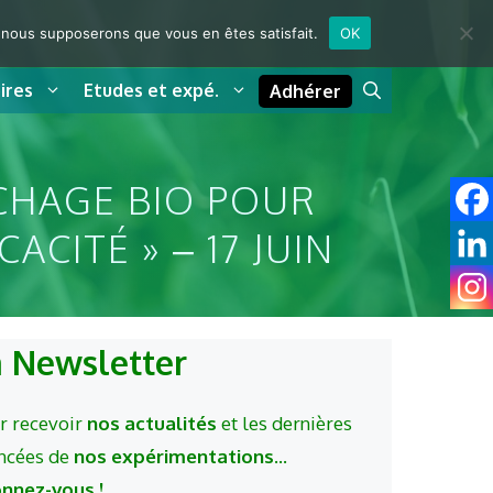
e, nous supposerons que vous en êtes satisfait.
OK
ires
Etudes et expé.
Adhérer
CHAGE BIO POUR
ACITÉ » – 17 JUIN
a Newsletter
r recevoir
nos actualités
et les dernières
ncées de
nos expérimentations
...
nnez-vous !