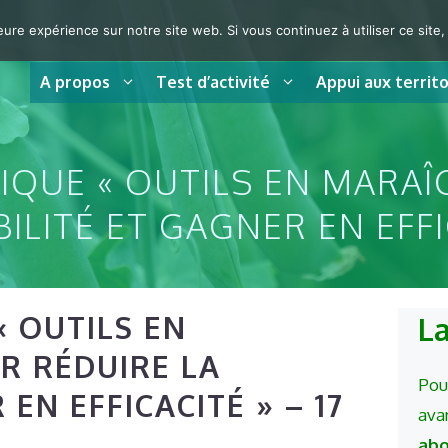
eure expérience sur notre site web. Si vous continuez à utiliser ce sit
A propos
Test d’activité
Appui aux territo
IQUE « OUTILS EN MARAÎ
ILITÉ ET GAGNER EN EFFIC
 OUTILS EN
L
R RÉDUIRE LA
Pou
 EN EFFICACITÉ » – 17
ava
abo