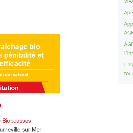
VIV
Apé
App
AGR
AGR
l’i
L’a
tou